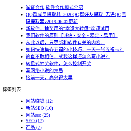
诚证合作,软件合作模式介绍
QQ群成员提取器_2020QQ群好友提取_无语QQ号
码提取器v2019-06-05更新
新软件，抽奖用的“幸运大转盘”欢迎试用
我们软件的原则【诚信 • 安全 • 稳定 • 易用】
从此以后，只更新和软件有关的内容。
如何快速集齐五福的小技巧，一天一张五福卡？
简直不敢相信，就我这样还怎么写小说？
转盘式抽奖软件，怎么控制开奖
写网络小说的禁忌
接前一天，高兴得太早
标签列表
网站赚钱
(12)
新站SEO
(10)
网站seo
(25)
SEO
(17)
产品
(7)