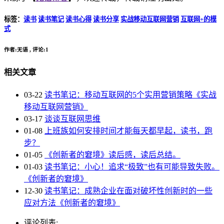
标签：
读书
读书笔记
读书心得
读书分享
实战移动互联网营销
互联网+的模
式
作者:无语 , 评论:1
相关文章
03-22
读书笔记：移动互联网的5个实用营销策略《实战
移动互联网营销》
03-17
谈谈互联网思维
01-08
上班族如何安排时间才能每天都早起，读书，跑
步？
01-05
《创新者的窘境》读后感，读后总结。
01-03
读书笔记：小心！追求“极致”也有可能导致失败。
《创新者的窘境》
12-30
读书笔记：成熟企业在面对破坏性创新时的一些
应对方法《创新者的窘境》
评论列表: